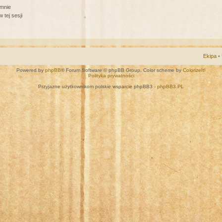
 mnie
 tej sesji
Ekipa
•
Powered by
phpBB
® Forum Software © phpBB Group. Color scheme by
ColorizeIt!
Polityka prywatności
Przyjazne użytkownikom polskie wsparcie phpBB3 -
phpBB3.PL