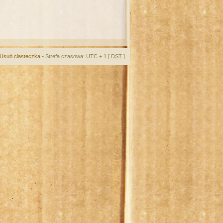
Usuń ciasteczka
• Strefa czasowa: UTC + 1 [
DST
]