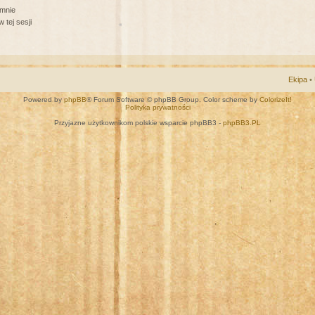
 mnie
 tej sesji
Ekipa
•
Powered by
phpBB
® Forum Software © phpBB Group. Color scheme by
ColorizeIt!
Polityka prywatności
Przyjazne użytkownikom polskie wsparcie phpBB3 -
phpBB3.PL