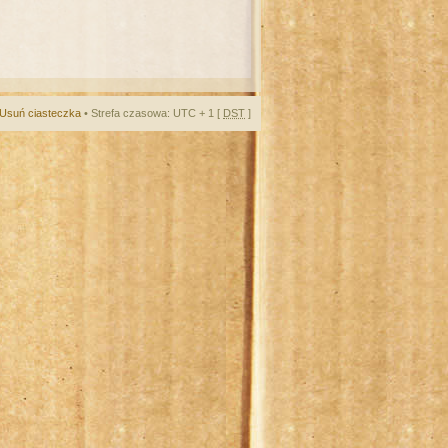
Usuń ciasteczka
• Strefa czasowa: UTC + 1 [
DST
]