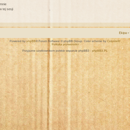
 mnie
 tej sesji
Ekipa
•
Powered by
phpBB
® Forum Software © phpBB Group. Color scheme by
ColorizeIt!
Polityka prywatności
Przyjazne użytkownikom polskie wsparcie phpBB3 -
phpBB3.PL