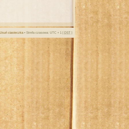
Usuń ciasteczka
• Strefa czasowa: UTC + 1 [
DST
]