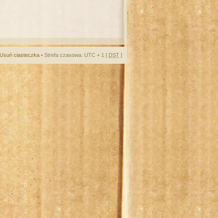
Usuń ciasteczka
• Strefa czasowa: UTC + 1 [
DST
]