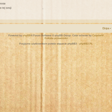
 mnie
 tej sesji
Ekipa
•
Powered by
phpBB
® Forum Software © phpBB Group. Color scheme by
ColorizeIt!
Polityka prywatności
Przyjazne użytkownikom polskie wsparcie phpBB3 -
phpBB3.PL