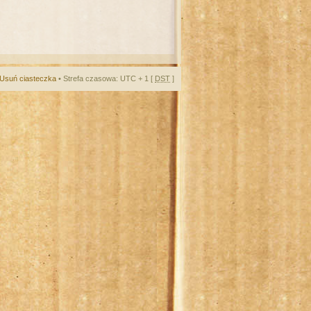
Usuń ciasteczka
• Strefa czasowa: UTC + 1 [
DST
]