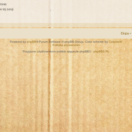
 mnie
 tej sesji
Ekipa
•
Powered by
phpBB
® Forum Software © phpBB Group. Color scheme by
ColorizeIt!
Polityka prywatności
Przyjazne użytkownikom polskie wsparcie phpBB3 -
phpBB3.PL