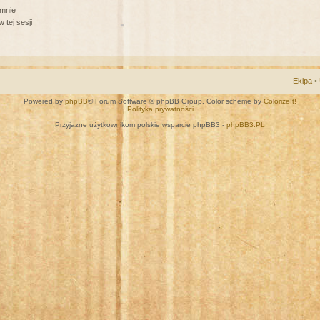
 mnie
 tej sesji
Ekipa
•
Powered by
phpBB
® Forum Software © phpBB Group. Color scheme by
ColorizeIt!
Polityka prywatności
Przyjazne użytkownikom polskie wsparcie phpBB3 -
phpBB3.PL