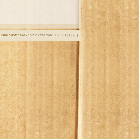
Usuń ciasteczka
• Strefa czasowa: UTC + 1 [
DST
]