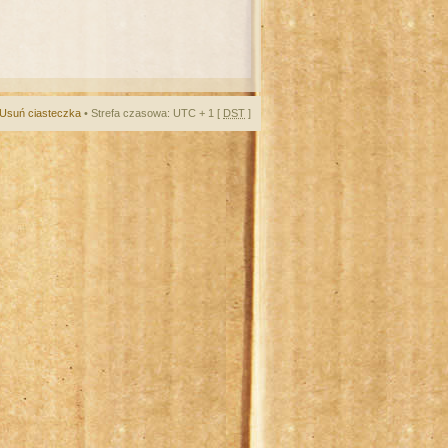
Usuń ciasteczka
• Strefa czasowa: UTC + 1 [
DST
]