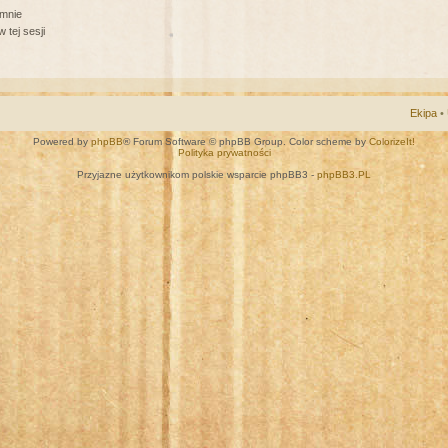
 mnie
 tej sesji
Ekipa
•
Powered by
phpBB
® Forum Software © phpBB Group. Color scheme by
ColorizeIt!
Polityka prywatności
Przyjazne użytkownikom polskie wsparcie phpBB3 -
phpBB3.PL