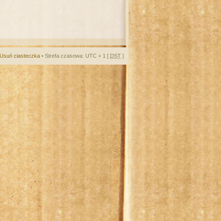
Usuń ciasteczka
• Strefa czasowa: UTC + 1 [
DST
]