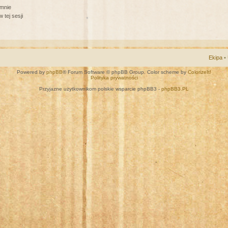
 mnie
 tej sesji
Ekipa
•
Powered by
phpBB
® Forum Software © phpBB Group. Color scheme by
ColorizeIt!
Polityka prywatności
Przyjazne użytkownikom polskie wsparcie phpBB3 -
phpBB3.PL