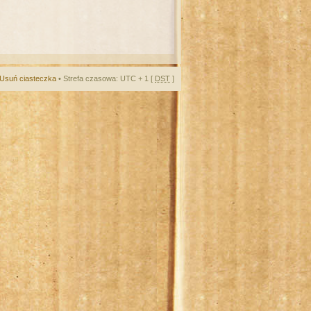
Usuń ciasteczka
• Strefa czasowa: UTC + 1 [
DST
]