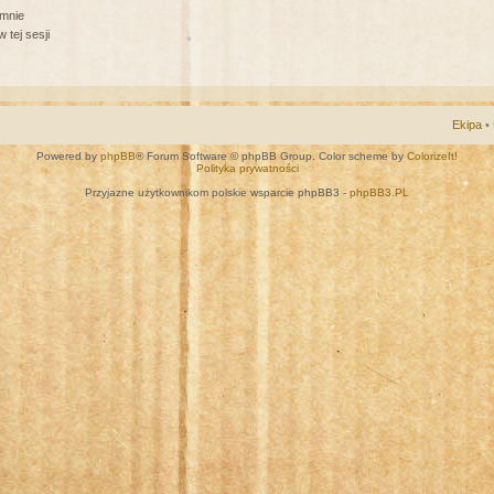
 mnie
 tej sesji
Ekipa
•
Powered by
phpBB
® Forum Software © phpBB Group. Color scheme by
ColorizeIt!
Polityka prywatności
Przyjazne użytkownikom polskie wsparcie phpBB3 -
phpBB3.PL