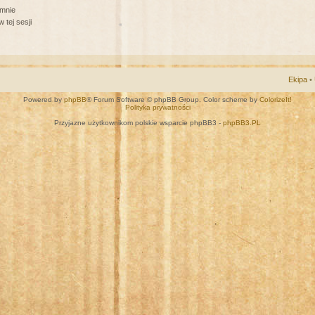
 mnie
 tej sesji
Ekipa
•
Powered by
phpBB
® Forum Software © phpBB Group. Color scheme by
ColorizeIt!
Polityka prywatności
Przyjazne użytkownikom polskie wsparcie phpBB3 -
phpBB3.PL