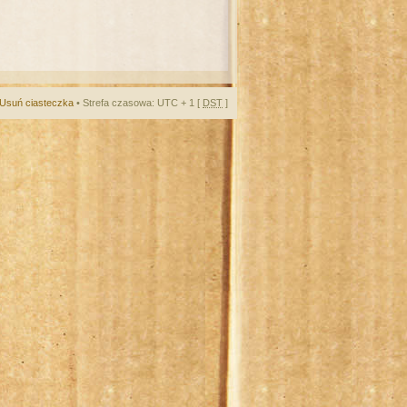
Usuń ciasteczka
• Strefa czasowa: UTC + 1 [
DST
]