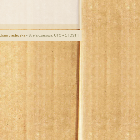
Usuń ciasteczka
• Strefa czasowa: UTC + 1 [
DST
]