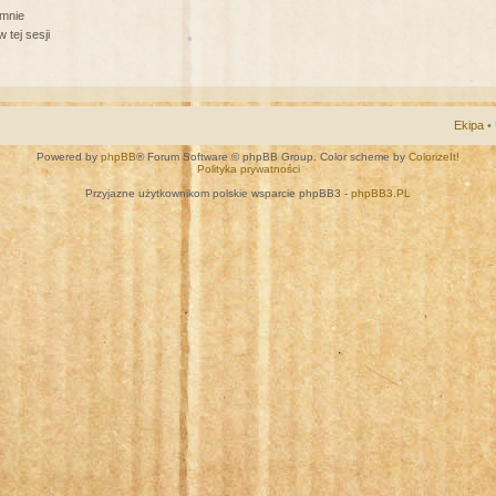
 mnie
 tej sesji
Ekipa
•
Powered by
phpBB
® Forum Software © phpBB Group. Color scheme by
ColorizeIt!
Polityka prywatności
Przyjazne użytkownikom polskie wsparcie phpBB3 -
phpBB3.PL