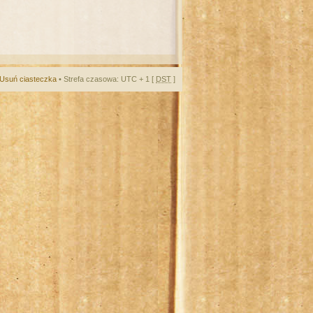
Usuń ciasteczka
• Strefa czasowa: UTC + 1 [
DST
]