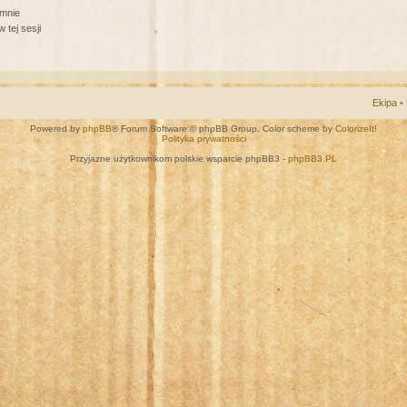
 mnie
 tej sesji
Ekipa
•
Powered by
phpBB
® Forum Software © phpBB Group. Color scheme by
ColorizeIt!
Polityka prywatności
Przyjazne użytkownikom polskie wsparcie phpBB3 -
phpBB3.PL