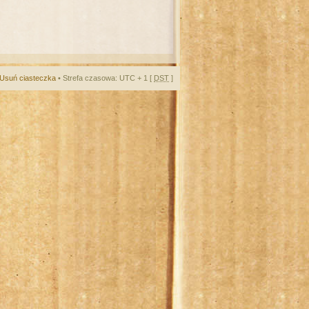
Usuń ciasteczka
• Strefa czasowa: UTC + 1 [
DST
]