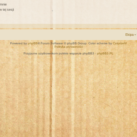
 mnie
 tej sesji
Ekipa
•
Powered by
phpBB
® Forum Software © phpBB Group. Color scheme by
ColorizeIt!
Polityka prywatności
Przyjazne użytkownikom polskie wsparcie phpBB3 -
phpBB3.PL