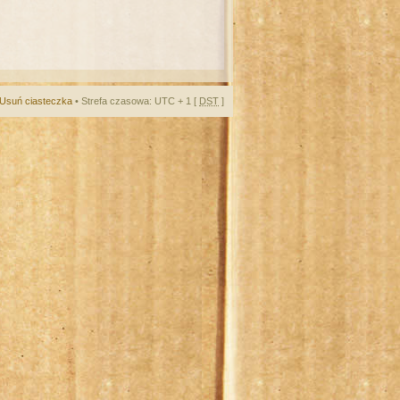
Usuń ciasteczka
• Strefa czasowa: UTC + 1 [
DST
]