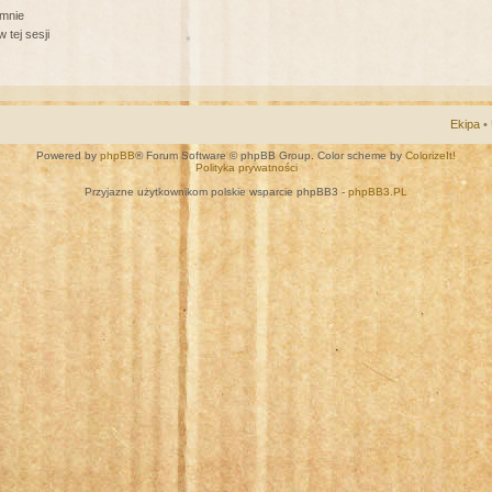
 mnie
 tej sesji
Ekipa
•
Powered by
phpBB
® Forum Software © phpBB Group. Color scheme by
ColorizeIt!
Polityka prywatności
Przyjazne użytkownikom polskie wsparcie phpBB3 -
phpBB3.PL