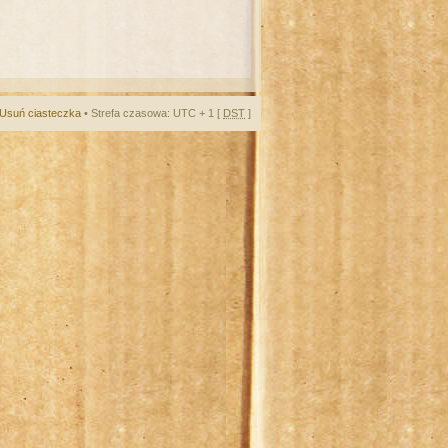
Usuń ciasteczka
• Strefa czasowa: UTC + 1 [
DST
]