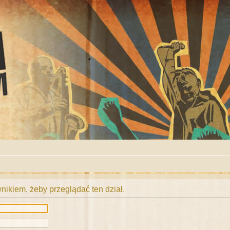
ikiem, żeby przeglądać ten dział.