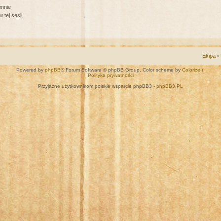
 mnie
 tej sesji
Ekipa
•
Powered by
phpBB
® Forum Software © phpBB Group. Color scheme by
ColorizeIt!
Polityka prywatności
Przyjazne użytkownikom polskie wsparcie phpBB3 -
phpBB3.PL