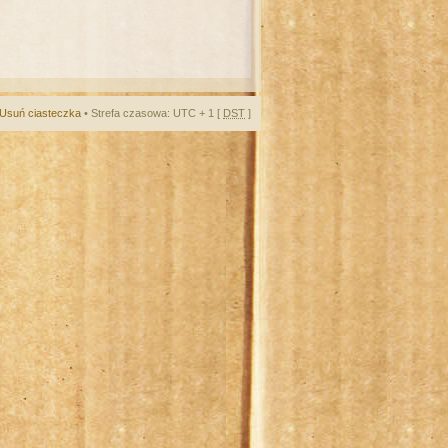
Usuń ciasteczka
• Strefa czasowa: UTC + 1 [
DST
]