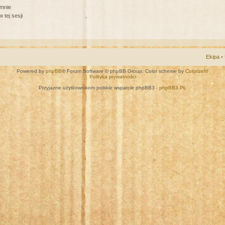
 mnie
 tej sesji
Ekipa
•
Powered by
phpBB
® Forum Software © phpBB Group. Color scheme by
ColorizeIt!
Polityka prywatności
Przyjazne użytkownikom polskie wsparcie phpBB3 -
phpBB3.PL