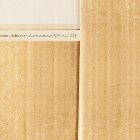
Usuń ciasteczka
• Strefa czasowa: UTC + 1 [
DST
]