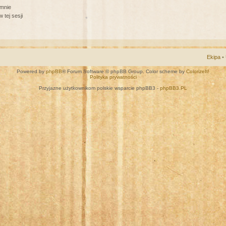
 mnie
 tej sesji
Ekipa
•
Powered by
phpBB
® Forum Software © phpBB Group. Color scheme by
ColorizeIt!
Polityka prywatności
Przyjazne użytkownikom polskie wsparcie phpBB3 -
phpBB3.PL