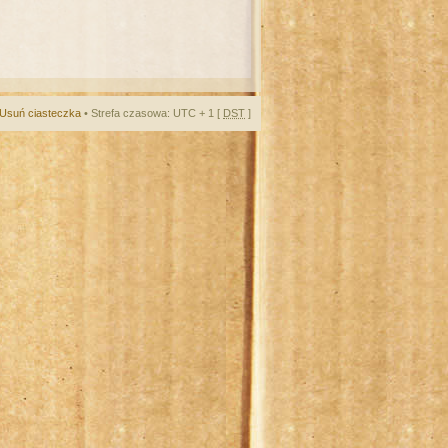
Usuń ciasteczka
• Strefa czasowa: UTC + 1 [
DST
]