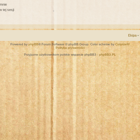
 mnie
 tej sesji
Ekipa
•
Powered by
phpBB
® Forum Software © phpBB Group. Color scheme by
ColorizeIt!
Polityka prywatności
Przyjazne użytkownikom polskie wsparcie phpBB3 -
phpBB3.PL