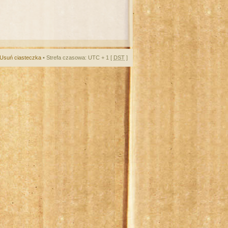
Usuń ciasteczka
• Strefa czasowa: UTC + 1 [
DST
]