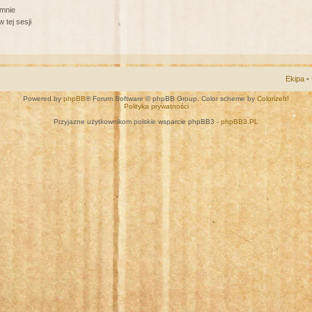
 mnie
 tej sesji
Ekipa
•
Powered by
phpBB
® Forum Software © phpBB Group. Color scheme by
ColorizeIt!
Polityka prywatności
Przyjazne użytkownikom polskie wsparcie phpBB3 -
phpBB3.PL