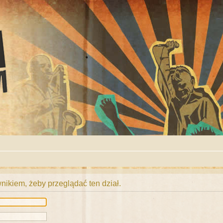
ikiem, żeby przeglądać ten dział.