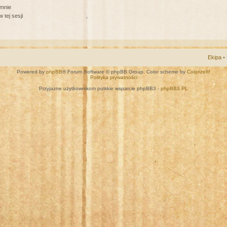
 mnie
 tej sesji
Ekipa
•
Powered by
phpBB
® Forum Software © phpBB Group. Color scheme by
ColorizeIt!
Polityka prywatności
Przyjazne użytkownikom polskie wsparcie phpBB3 -
phpBB3.PL