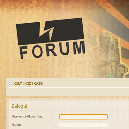
KULT
|
KNŻ
|
KAZIK
Zaloguj
Nazwa użytkownika:
Hasło: