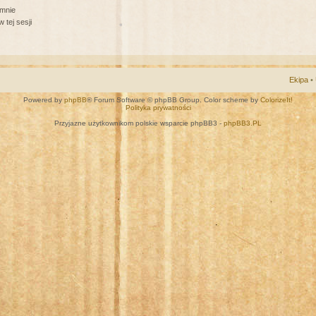
 mnie
 tej sesji
Ekipa
•
Powered by
phpBB
® Forum Software © phpBB Group. Color scheme by
ColorizeIt!
Polityka prywatności
Przyjazne użytkownikom polskie wsparcie phpBB3 -
phpBB3.PL