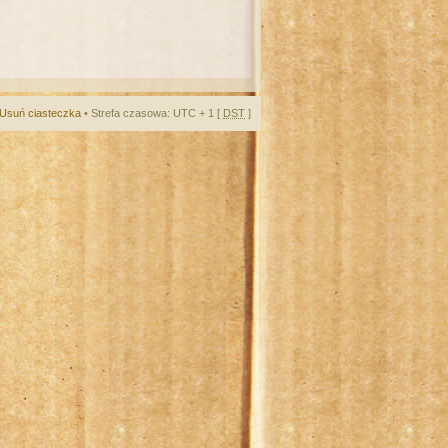
Usuń ciasteczka
• Strefa czasowa: UTC + 1 [
DST
]