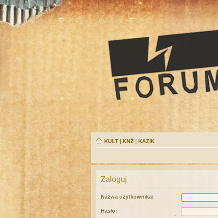
KULT
|
KNŻ
|
KAZIK
Zaloguj
Nazwa użytkownika:
Hasło: