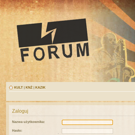
KULT
|
KNŻ
|
KAZIK
Zaloguj
Nazwa użytkownika:
Hasło: