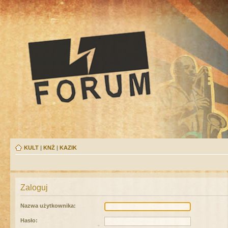
KULT
|
KNŻ
|
KAZIK
Zaloguj
Nazwa użytkownika:
Hasło: