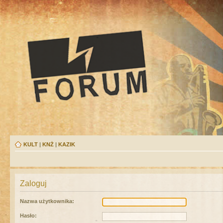
KULT
|
KNŻ
|
KAZIK
Zaloguj
Nazwa użytkownika:
Hasło: