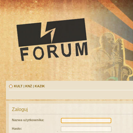
KULT
|
KNŻ
|
KAZIK
Zaloguj
Nazwa użytkownika:
Hasło: