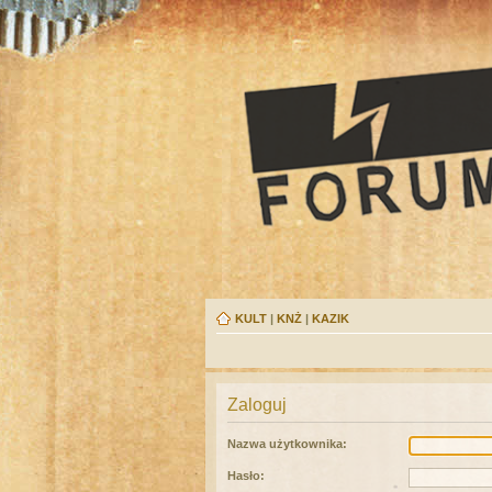
KULT
|
KNŻ
|
KAZIK
Zaloguj
Nazwa użytkownika:
Hasło: