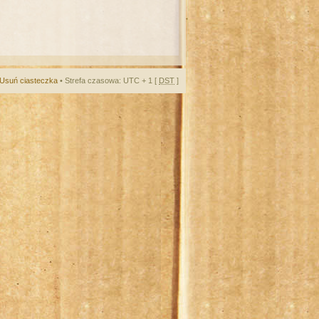
Usuń ciasteczka
• Strefa czasowa: UTC + 1 [
DST
]