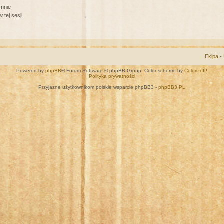
 mnie
 tej sesji
Ekipa
•
Powered by
phpBB
® Forum Software © phpBB Group. Color scheme by
ColorizeIt!
Polityka prywatności
Przyjazne użytkownikom polskie wsparcie phpBB3 -
phpBB3.PL