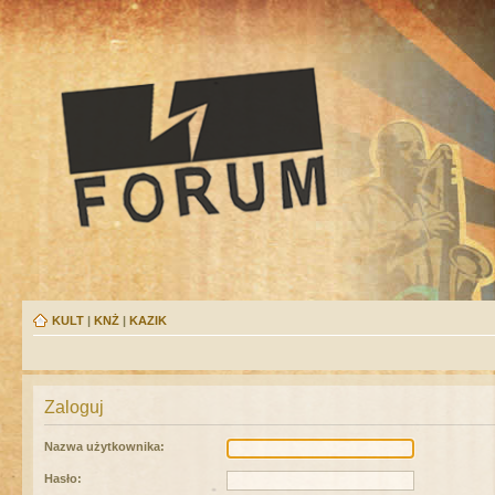
KULT
|
KNŻ
|
KAZIK
Zaloguj
Nazwa użytkownika:
Hasło: