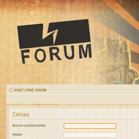
KULT
|
KNŻ
|
KAZIK
Zaloguj
Nazwa użytkownika:
Hasło: