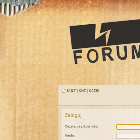
KULT
|
KNŻ
|
KAZIK
Zaloguj
Nazwa użytkownika:
Hasło: