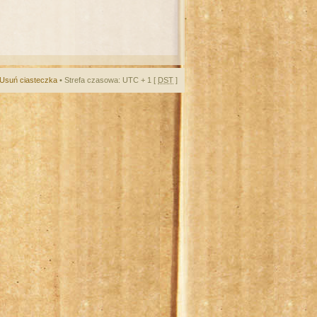
Usuń ciasteczka
• Strefa czasowa: UTC + 1 [
DST
]