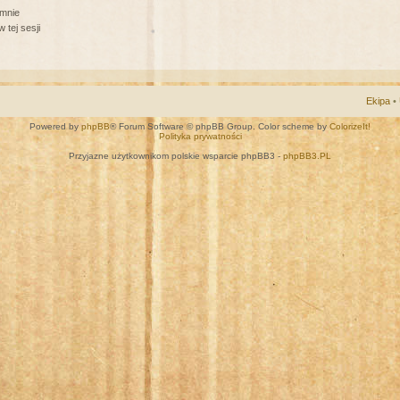
 mnie
 tej sesji
Ekipa
•
Powered by
phpBB
® Forum Software © phpBB Group. Color scheme by
ColorizeIt!
Polityka prywatności
Przyjazne użytkownikom polskie wsparcie phpBB3 -
phpBB3.PL