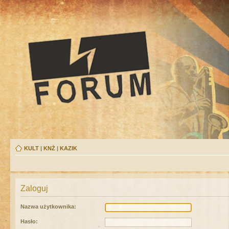
KULT
|
KNŻ
|
KAZIK
Zaloguj
Nazwa użytkownika:
Hasło: