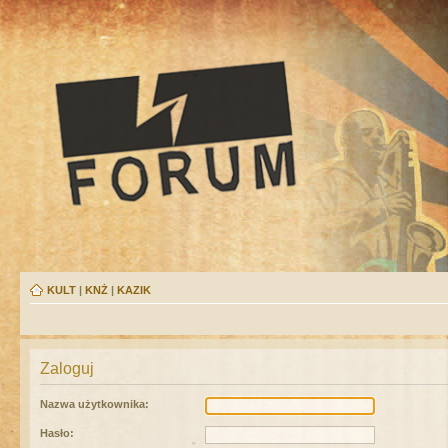
KULT
|
KNŻ
|
KAZIK
Zaloguj
Nazwa użytkownika:
Hasło: