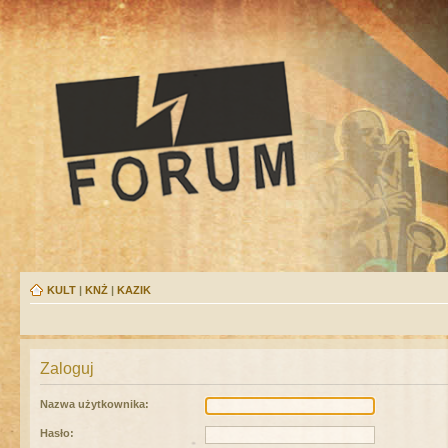
KULT
|
KNŻ
|
KAZIK
Zaloguj
Nazwa użytkownika:
Hasło: