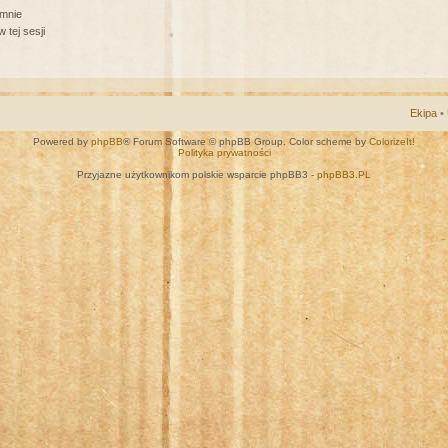
 mnie
 tej sesji
Ekipa
•
Powered by
phpBB
® Forum Software © phpBB Group. Color scheme by
ColorizeIt!
Polityka prywatności
Przyjazne użytkownikom polskie wsparcie phpBB3 -
phpBB3.PL