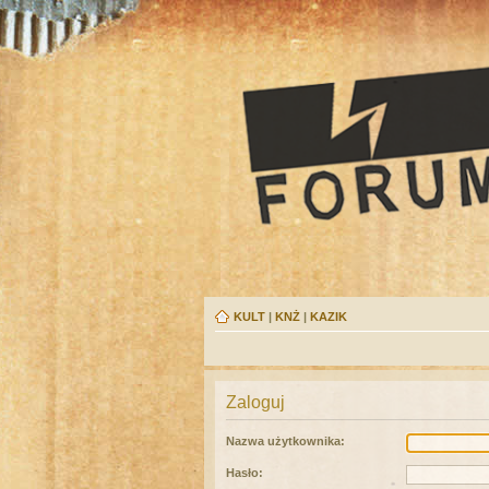
KULT
|
KNŻ
|
KAZIK
Zaloguj
Nazwa użytkownika:
Hasło: