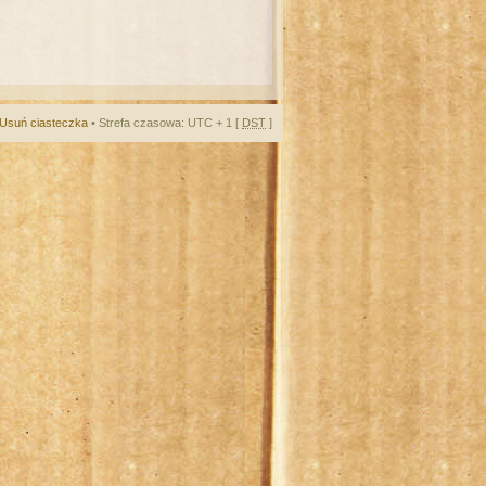
Usuń ciasteczka
• Strefa czasowa: UTC + 1 [
DST
]