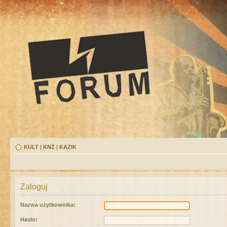
KULT
|
KNŻ
|
KAZIK
Zaloguj
Nazwa użytkownika:
Hasło: