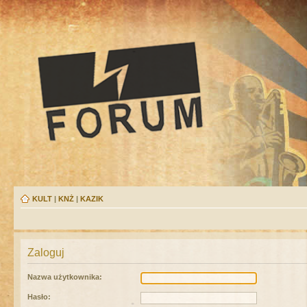
KULT
|
KNŻ
|
KAZIK
Zaloguj
Nazwa użytkownika:
Hasło: