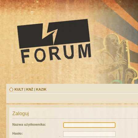
KULT
|
KNŻ
|
KAZIK
Zaloguj
Nazwa użytkownika:
Hasło: