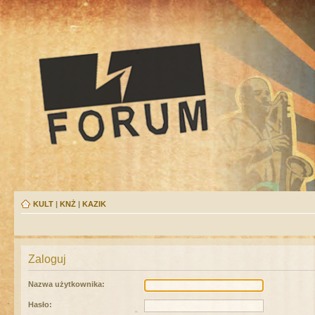
KULT
|
KNŻ
|
KAZIK
Zaloguj
Nazwa użytkownika:
Hasło: