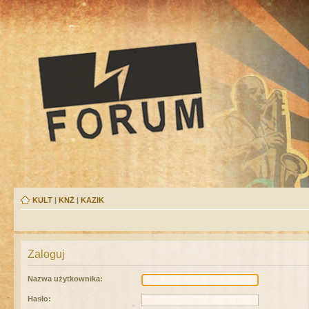
KULT
|
KNŻ
|
KAZIK
Zaloguj
Nazwa użytkownika:
Hasło: