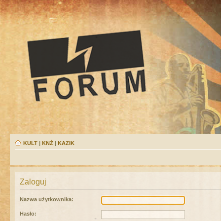
KULT
|
KNŻ
|
KAZIK
Zaloguj
Nazwa użytkownika:
Hasło: