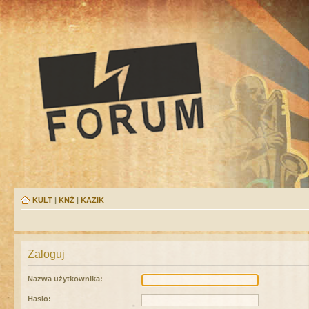
KULT
|
KNŻ
|
KAZIK
Zaloguj
Nazwa użytkownika:
Hasło: