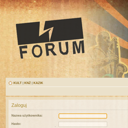
KULT
|
KNŻ
|
KAZIK
Zaloguj
Nazwa użytkownika:
Hasło: