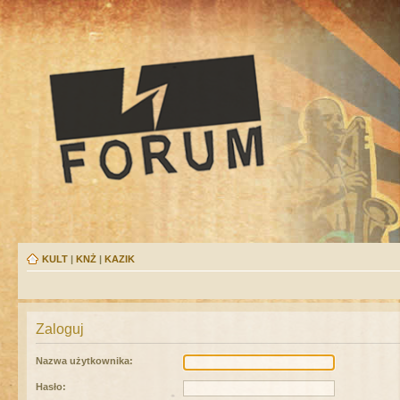
KULT
|
KNŻ
|
KAZIK
Zaloguj
Nazwa użytkownika:
Hasło: