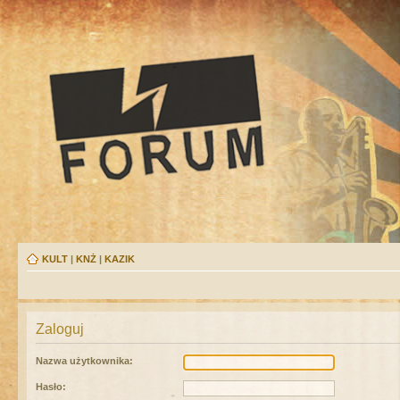
KULT
|
KNŻ
|
KAZIK
Zaloguj
Nazwa użytkownika:
Hasło: