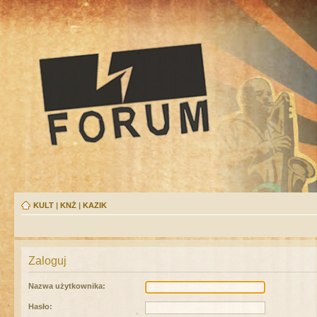
KULT
|
KNŻ
|
KAZIK
Zaloguj
Nazwa użytkownika:
Hasło: