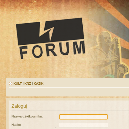
KULT
|
KNŻ
|
KAZIK
Zaloguj
Nazwa użytkownika:
Hasło: