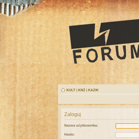
KULT
|
KNŻ
|
KAZIK
Zaloguj
Nazwa użytkownika:
Hasło: