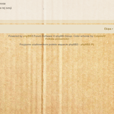
 mnie
 tej sesji
Ekipa
•
Powered by
phpBB
® Forum Software © phpBB Group. Color scheme by
ColorizeIt!
Polityka prywatności
Przyjazne użytkownikom polskie wsparcie phpBB3 -
phpBB3.PL