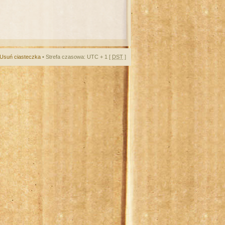
Usuń ciasteczka
• Strefa czasowa: UTC + 1 [
DST
]