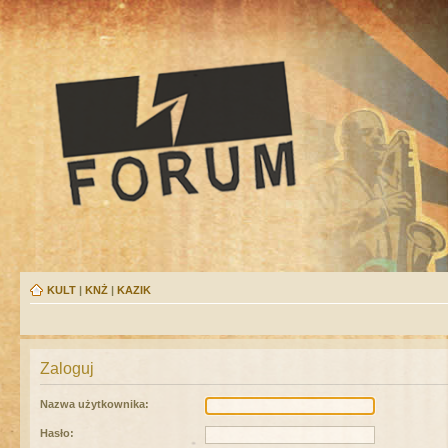
KULT
|
KNŻ
|
KAZIK
Zaloguj
Nazwa użytkownika:
Hasło: